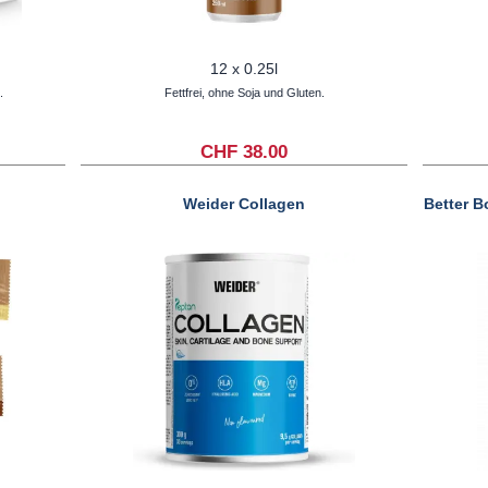
12 x 0.25l
.
Fettfrei, ohne Soja und Gluten.
CHF 38.00
Weider Collagen
Better B