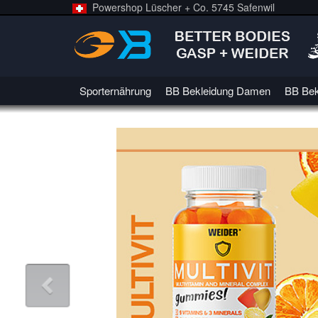
Powershop Lüscher + Co. 5745 Safenwil
Sporternährung
BB Bekleidung Damen
BB Bek