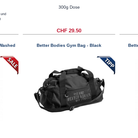
300g Dose
 und
g
CHF 29.50
 Washed
Better Bodies Gym Bag - Black
Bett