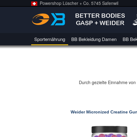
Powershop Lüscher + Co. 5745 Safenwil
Sporternährung
BB Bekleidung Damen
BB Bek
Durch gezielte Einnahme von K
Weider Micronized Creatine Gu